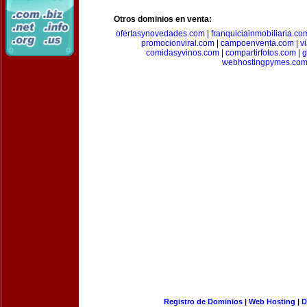
Otros dominios en venta:
ofertasynovedades.com
|
franquiciainmobiliaria.co
promocionviral.com
|
campoenventa.com
|
v
comidasyvinos.com
|
compartirfotos.com
|
g
webhostingpymes.co
Registro de Dominios
|
Web Hosting
|
D