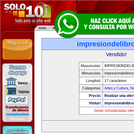
impresiondelibr
Vendido!
Mayusculas:
IMPRESIONDELI
Minusculas:
impresiondelibro
Longitud:
17 caracteres
Categorias:
Artes y Cultura
,
Ne
Precio:
Realizar una ofer
Visitar!
impresiondelibr
Serán consideradas ofer