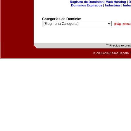
Registro de Dominios
|
Web Hosting
|
D
Dominios Expirados
|
Industrias
|
Indu
Categorías de Dominio:
[Pág. princi
** Precios expre
© 2002/2022 Solo10.com