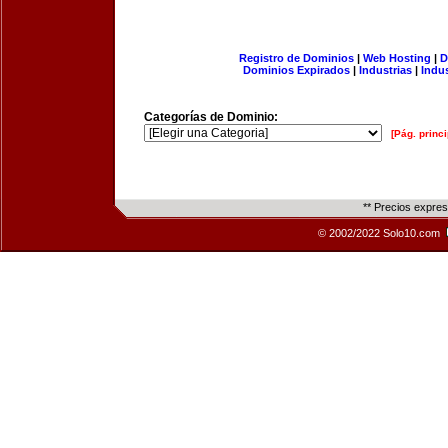
Registro de Dominios
|
Web Hosting
|
D
Dominios Expirados
|
Industrias
|
Indu
Categorías de Dominio:
[Pág. princi
** Precios expre
© 2002/2022 Solo10.com